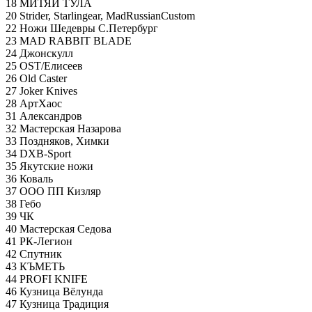
18 МИТЯЙ ТУЛА
20 Strider, Starlingear, MadRussianCustom
22 Ножи Шедевры С.Петербург
23 MAD RABBIT BLADE
24 Джонскулл
25 OST/Елисеев
26 Old Caster
27 Joker Knives
28 АртХаос
31 Александров
32 Мастерская Назарова
33 Поздняков, Химки
34 DXB-Sport
35 Якутские ножи
36 Коваль
37 ООО ПП Кизляр
38 Гебо
39 ЧК
40 Мастерская Седова
41 РК-Легион
42 Спутник
43 КЪМЕТЬ
44 PROFI KNIFE
46 Кузница Вёлунда
47 Кузница Традиция