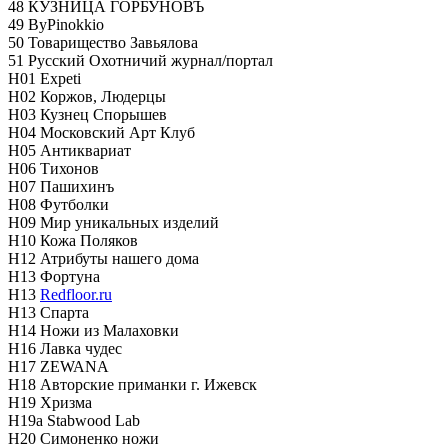
48 КУЗНИЦА ГОРБУНОВЪ
49 ByPinokkio
50 Товарищество Завьялова
51 Русский Охотничий журнал/портал
Н01 Expeti
Н02 Коржов, Людерцы
Н03 Кузнец Спорышев
Н04 Московский Арт Клуб
Н05 Антиквариат
Н06 Тихонов
Н07 Пашихинъ
Н08 Футболки
Н09 Мир уникальных изделий
Н10 Кожа Поляков
Н12 Атрибуты нашего дома
Н13 Фортуна
Н13
Redfloor.ru
Н13 Спарта
Н14 Ножи из Малаховки
Н16 Лавка чудес
Н17 ZEWANA
Н18 Авторские приманки г. Ижевск
Н19 Хризма
Н19а Stabwood Lab
Н20 Симоненко ножи