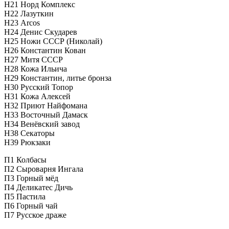
Н21 Норд Комплекс
Н22 Лазуткин
Н23 Arcos
Н24 Денис Скударев
Н25 Ножи СССР (Николай)
Н26 Константин Кован
Н27 Митя СССР
Н28 Кожа Ильича
Н29 Константин, литье бронза
Н30 Русский Топор
Н31 Кожа Алексей
Н32 Приют Найфомана
Н33 Восточный Дамаск
Н34 Венёвский завод
Н38 Секаторы
Н39 Рюкзаки
П1 Колбасы
П2 Сыроварня Ингала
П3 Горный мёд
П4 Деликатес Дичь
П5 Пастила
П6 Горный чай
П7 Русское драже